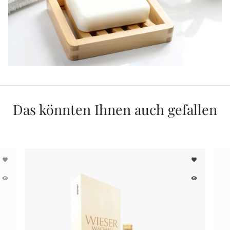
Das könnten Ihnen auch gefallen
favorite
favorite
remove_red_eye
remove_red_eye