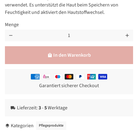
verwendet. Es unterstützt die Haut beim Speichern von
Feuchtigkeit und aktiviert den Hautstoffwechsel.
Menge
remove
add
In den Warenkorb
local_mall
Zahlungsmethoden
Garantiert sicherer Checkout
Lieferzeit:
3
-
5
Werktage
local_shipping
Kategorien
Pflegeprodukte
layers