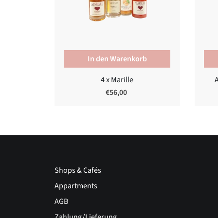
In den Warenkorb
4 x Marille
€56,00
Shops & Cafés
Appartments
AGB
Zahlung/Lieferung