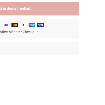
In den Warenkorb
l_mall
smethoden
ntiert sicherer Checkout