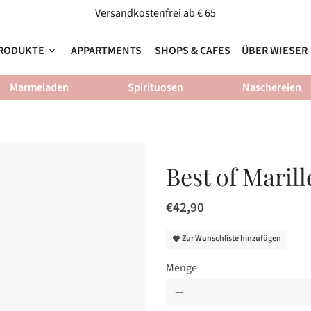
Versandkostenfrei ab € 65
RODUKTE
APPARTMENTS
SHOPS & CAFES
ÜBER WIESER
keyboard_arrow_down
ke
Marmeladen
Spirituosen
Naschereien
Best of Marill
€42,90
Zur Wunschliste hinzufügen
favorite
Menge
remove