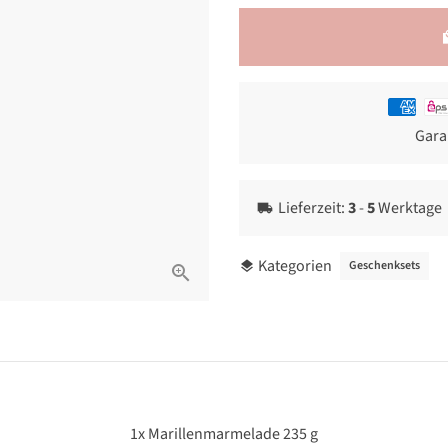
loca
Zahlung
Gara
Lieferzeit:
3
-
5
Werktage
local_shipping
Kategorien
Geschenksets
layers
1x Marillenmarmelade 235 g