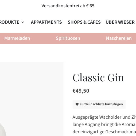
Versandkostenfrei ab € 65
RODUKTE
APPARTMENTS
SHOPS & CAFES
ÜBER WIESER
keyboard_arrow_down
ke
Marmeladen
Spirituosen
Naschereien
Classic Gin
€49,50
Zur Wunschliste hinzufügen
favorite
Ausgeprägte Wacholder und Zi
lange Abgang bringt die Aroma-
der einzigartige Geschmack mac