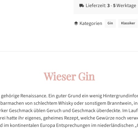
Lieferzeit:
3
-
5
Werktage
local_shipping
Kategorien
Gin
Klassiker
layers
Wieser Gin
ne gehörige Renaissance. Ein guter Grund ein wenig Hintergrundinfor
rinkbarmachen von schlechtem Whisky oder sonstigem Branntwein, i
er Geschmack üblen Geruch und Geschmack überdeckte. Im Laufe de
erei hatte ihr eigenes, geheimes Rezept, welche Gewürze noch ve
nd im kontinentalen Europa Entsprechungen im niederländischen 