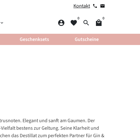
Kontakt
phone
email
0
0
account_circle
favorite
search
local_mall
yboard_arrow_down
Geschenksets
Gutscheine
trusnoten. Elegant und sanft am Gaumen. Der
Vielfalt bestens zur Geltung. Seine Klarheit und
hen das Destillat zum perfekten Partner für Gin &