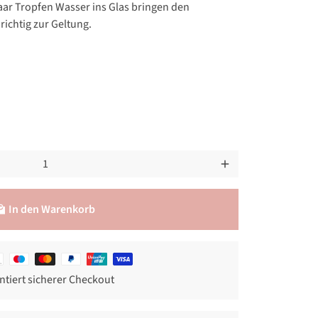
paar Tropfen Wasser ins Glas bringen den
 richtig zur Geltung.
add
In den Warenkorb
l_mall
smethoden
ntiert sicherer Checkout