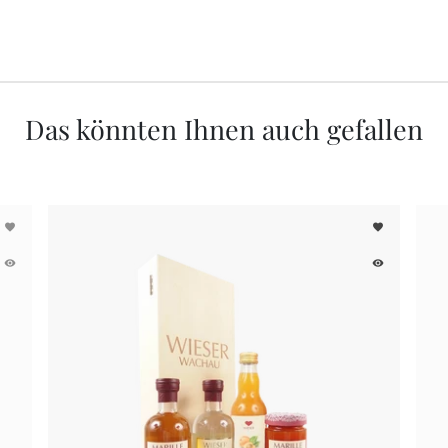
Das könnten Ihnen auch gefallen
favorite
favorite
remove_red_eye
remove_red_eye