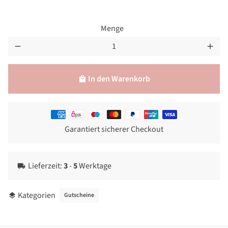
Menge
remove
add
In den Warenkorb
local_mall
Zahlungsmethoden
Garantiert sicherer Checkout
Lieferzeit:
3
-
5
Werktage
local_shipping
Kategorien
Gutscheine
layers