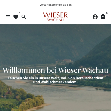
Direkt
Versandkostenfrei ab € 65
zum
0
0
Inhalt
menu
favorite
search
account_circle
local_mall
Willkommen bei Wieser Wachau
Tauchen Sie ein in unsere Welt, voll von Berauschendem
und Wohlschmeckendem.