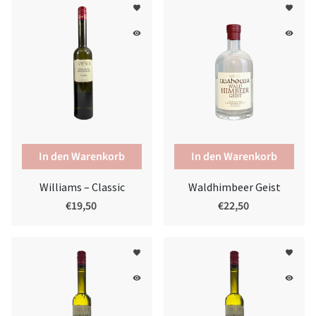
favorite
favorite
remove_red_eye
remove_red_eye
Williams – Classic
Waldhimbeer Geist
€19,50
€22,50
favorite
favorite
remove_red_eye
remove_red_eye