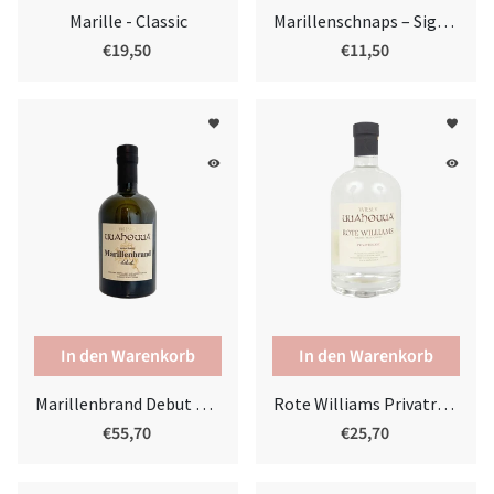
Marille - Classic
Marillenschnaps – Signature
€19,50
€11,50
favorite
favorite
remove_red_eye
remove_red_eye
Marillenbrand Debut 2024 Lionhart Wieser
Rote Williams Privatreserve
€55,70
€25,70