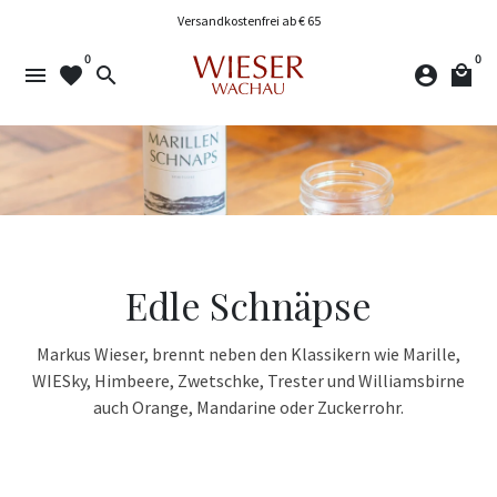
Direkt
Versandkostenfrei ab € 65
zum
0
0
Inhalt
menu
favorite
search
account_circle
local_mall
Edle Schnäpse
Markus Wieser, brennt neben den Klassikern wie Marille,
WIESky, Himbeere, Zwetschke, Trester und Williamsbirne
auch Orange, Mandarine oder Zuckerrohr.