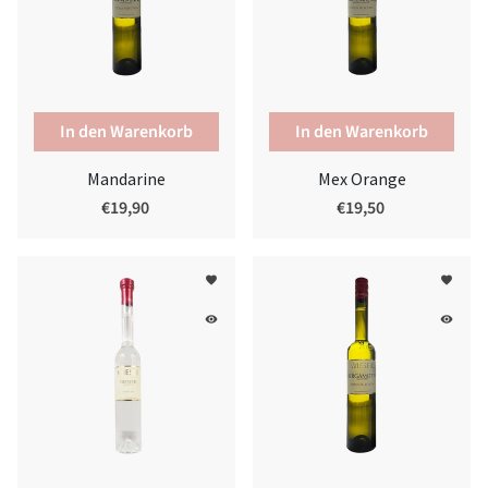
Mandarine
Mex Orange
€19,90
€19,50
favorite
favorite
remove_red_eye
remove_red_eye