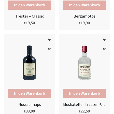
Trester – Classic
Bergamotte
€19,50
€19,90
favorite
favorite
remove_red_eye
remove_red_eye
Nussschnaps
Muskateller Trester Privatreserve
€33,00
€22,50