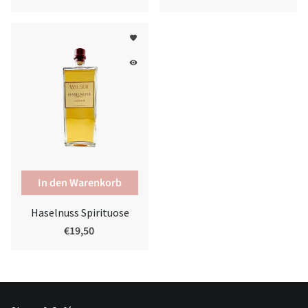
favorite
remove_red_eye
Haselnuss Spirituose
€19,50