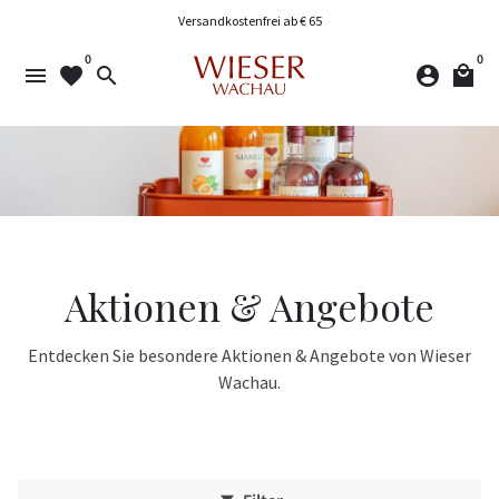
Direkt
Versandkostenfrei ab € 65
zum
0
0
Inhalt
menu
favorite
search
account_circle
local_mall
Aktionen & Angebote
Entdecken Sie besondere Aktionen & Angebote von Wieser
Wachau.