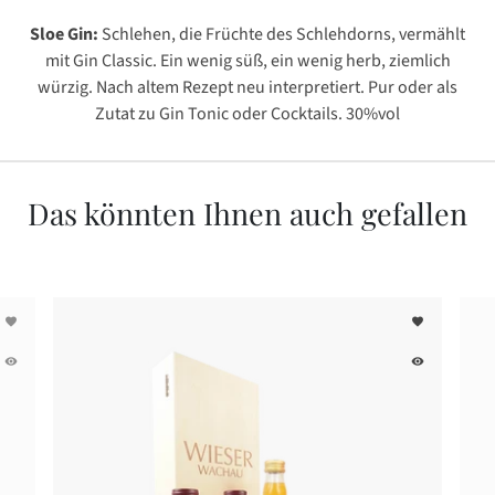
Sloe Gin:
Schlehen, die Früchte des Schlehdorns, vermählt
mit Gin Classic. Ein wenig süß, ein wenig herb, ziemlich
würzig. Nach altem Rezept neu interpretiert. Pur oder als
Zutat zu Gin Tonic oder Cocktails. 30%vol
Das könnten Ihnen auch gefallen
favorite
favorite
remove_red_eye
remove_red_eye