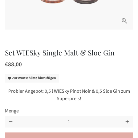
Set WIESky Single Malt & Sloe Gin
€88,00
Zur Wunschliste hinzufügen
favorite
Probier Angebot: 0,5 l WIESky Pinot Noir & 0,5 Sloe Gin zum
Superpreis!
Menge
remove
add