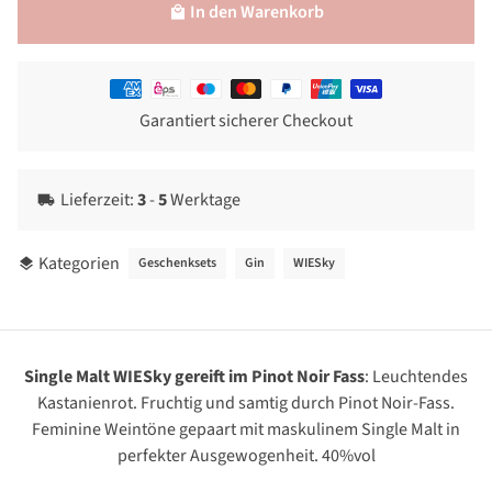
In den Warenkorb
local_mall
Zahlungsmethoden
Garantiert sicherer Checkout
Lieferzeit:
3
-
5
Werktage
local_shipping
Kategorien
Geschenksets
Gin
WIESky
layers
Single Malt WIESky gereift im Pinot Noir Fass
: Leuchtendes
Kastanienrot. Fruchtig und samtig durch Pinot Noir-Fass.
Feminine Weintöne gepaart mit maskulinem Single Malt in
perfekter Ausgewogenheit. 40%vol