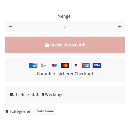
Menge
remove
add
In den Warenkorb
local_mall
Zahlungsmethoden
Garantiert sicherer Checkout
Lieferzeit:
3
-
5
Werktage
local_shipping
Kategorien
Gutscheine
layers