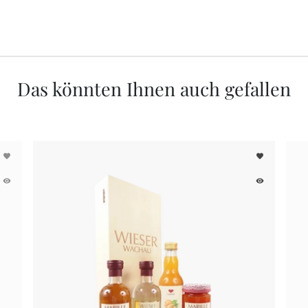
Das könnten Ihnen auch gefallen
favorite
favorite
remove_red_eye
remove_red_eye