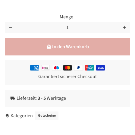
Menge
remove
add
In den Warenkorb
local_mall
Zahlungsmethoden
Garantiert sicherer Checkout
Lieferzeit:
3
-
5
Werktage
local_shipping
Kategorien
Gutscheine
layers