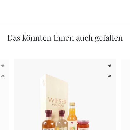
Das könnten Ihnen auch gefallen
favorite
favorite
remove_red_eye
remove_red_eye