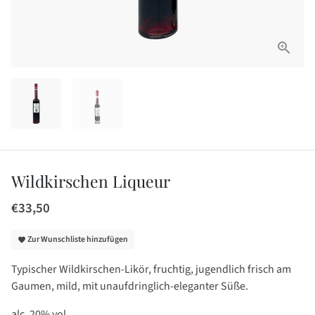
Wildkirschen Liqueur
€33,50
Zur Wunschliste hinzufügen
favorite
Typischer Wildkirschen-Likör, fruchtig, jugendlich frisch am
Gaumen, mild, mit unaufdringlich-eleganter Süße.
alc. 20% vol.