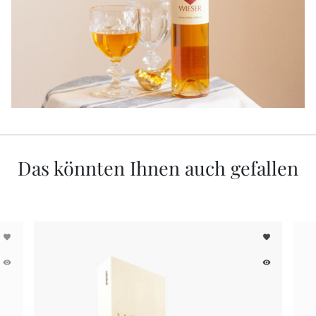
Das könnten Ihnen auch gefallen
favorite
favorite
remove_red_eye
remove_red_eye