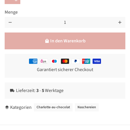
Menge
remove
add
In den Warenkorb
local_mall
Zahlungsmethoden
Garantiert sicherer Checkout
Lieferzeit:
3
-
5
Werktage
local_shipping
Kategorien
Charlotte-au-chocolat
Naschereien
layers