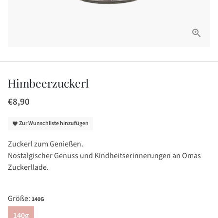
Himbeerzuckerl
€8,90
Zur Wunschliste hinzufügen
favorite
Zuckerl zum Genießen.
Nostalgischer Genuss und Kindheitserinnerungen an Omas
Zuckerllade.
Größe:
140G
140g