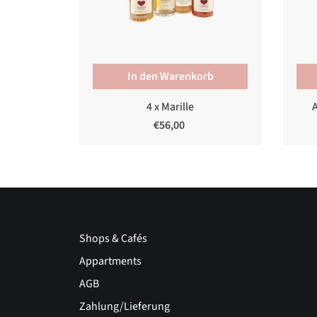
In den Warenkorb
4 x Marille
€56,00
Shops & Cafés
Appartments
AGB
Zahlung/Lieferung