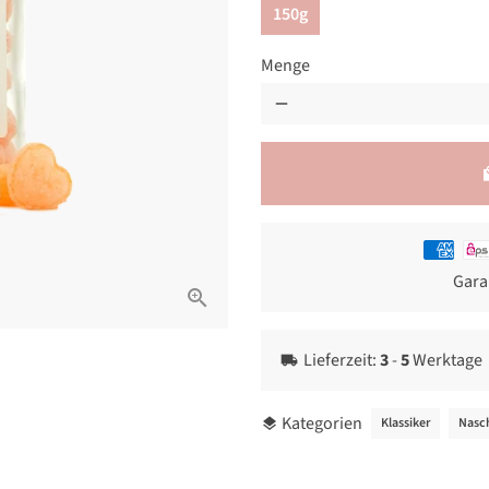
150g
Menge
remove
loca
Zahlung
Gara
Lieferzeit:
3
-
5
Werktage
local_shipping
Kategorien
Klassiker
Nasc
layers