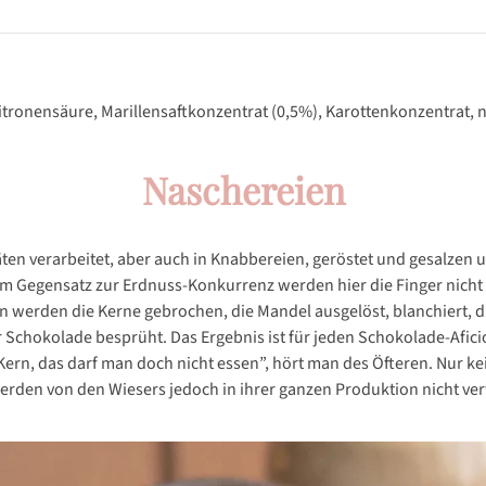
itronensäure, Marillensaftkonzentrat (0,5%), Karottenkonzentrat, 
Naschereien
äten verarbeitet, aber auch in Knabbereien, geröstet und gesalzen 
Gegensatz zur Erdnuss-Konkurrenz werden hier die Finger nicht fe
n werden die Kerne gebrochen, die Mandel ausgelöst, blanchiert, d
 Schokolade besprüht. Das Ergebnis ist für jeden Schokolade-Afic
Kern, das darf man doch nicht essen”, hört man des Öfteren. Nur ke
werden von den Wiesers jedoch in ihrer ganzen Produktion nicht ve