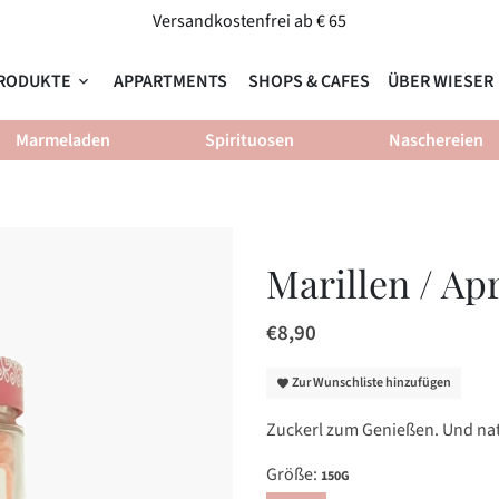
Versandkostenfrei ab € 65
RODUKTE
APPARTMENTS
SHOPS & CAFES
ÜBER WIESER
keyboard_arrow_down
ke
Marmeladen
Spirituosen
Naschereien
Marillen / A
€8,90
Zur Wunschliste hinzufügen
favorite
Zuckerl zum Genießen. Und nat
Größe:
150G