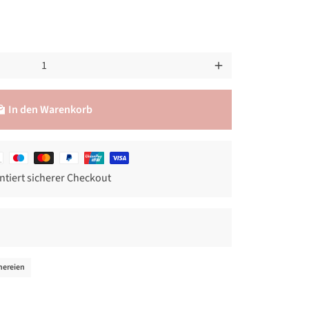
add
In den Warenkorb
l_mall
smethoden
ntiert sicherer Checkout
hereien