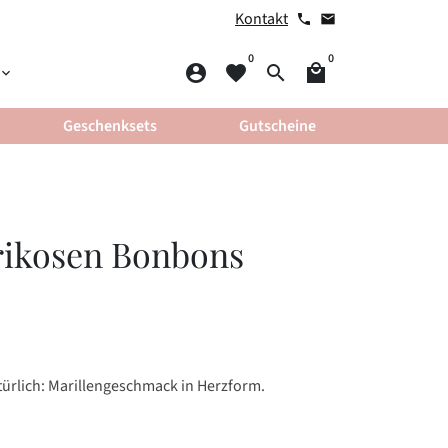
Kontakt
phone
email
0
0
account_circle
favorite
search
local_mall
yboard_arrow_down
Geschenksets
Gutscheine
prikosen Bonbons
ürlich: Marillengeschmack in Herzform.