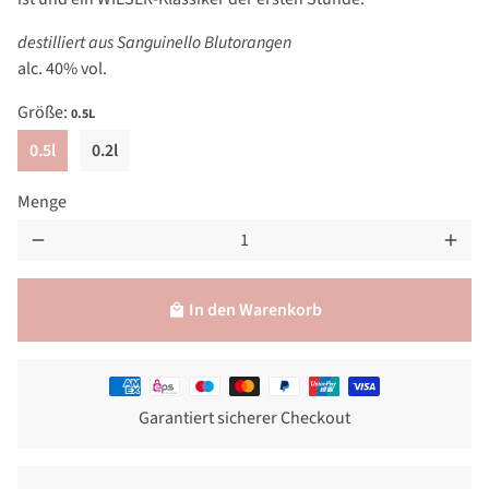
destilliert aus Sanguinello Blutorangen
alc. 40% vol.
Größe:
0.5L
0.5l
0.2l
Menge
remove
add
In den Warenkorb
local_mall
Zahlungsmethoden
Garantiert sicherer Checkout