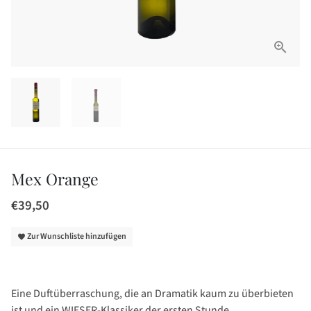
Mex Orange
€39,50
Zur Wunschliste hinzufügen
favorite
Eine Duftüberraschung, die an Dramatik kaum zu überbieten
ist und ein WIESER-Klassiker der ersten Stunde.