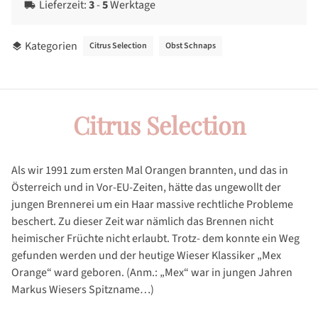
Lieferzeit:
3
-
5
Werktage
local_shipping
Kategorien
Citrus Selection
Obst Schnaps
layers
Citrus Selection
Als wir 1991 zum ersten Mal Orangen brannten, und das in
Österreich und in Vor-EU-Zeiten, hätte das ungewollt der
jungen Brennerei um ein Haar massive rechtliche Probleme
beschert. Zu dieser Zeit war nämlich das Brennen nicht
heimischer Früchte nicht erlaubt. Trotz- dem konnte ein Weg
gefunden werden und der heutige Wieser Klassiker „Mex
Orange“ ward geboren. (Anm.: „Mex“ war in jungen Jahren
Markus Wiesers Spitzname…)