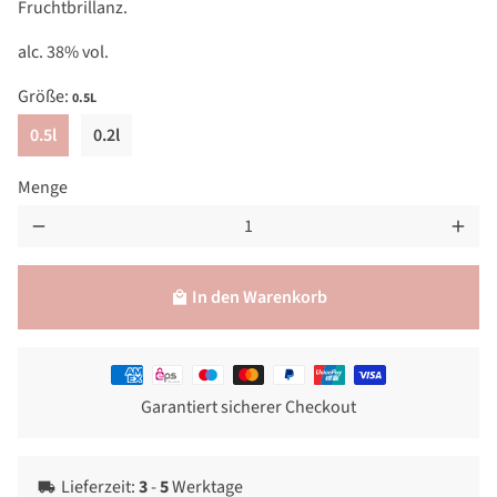
Fruchtbrillanz.
alc. 38% vol.
Größe:
0.5L
0.5l
0.2l
Menge
remove
add
In den Warenkorb
local_mall
Zahlungsmethoden
Garantiert sicherer Checkout
Lieferzeit:
3
-
5
Werktage
local_shipping