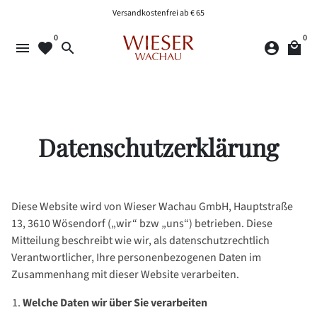
Direkt
Versandkostenfrei ab € 65
zum
0
0
Inhalt
menu
favorite
search
account_circle
local_mall
Datenschutzerklärung
Diese Website wird von Wieser Wachau GmbH, Hauptstraße
13, 3610 Wösendorf („wir“ bzw „uns“) betrieben. Diese
Mitteilung beschreibt wie wir, als datenschutzrechtlich
Verantwortlicher, Ihre personenbezogenen Daten im
Zusammenhang mit dieser Website verarbeiten.
Welche Daten wir über Sie verarbeiten