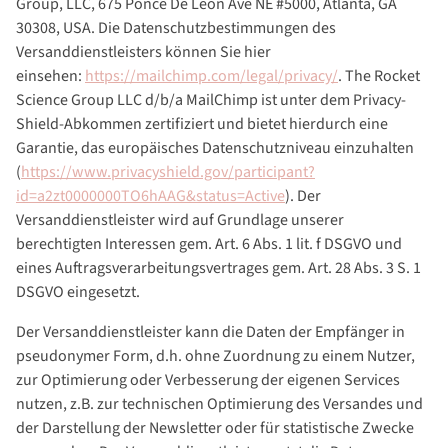
Group, LLC, 675 Ponce De Leon Ave NE #5000, Atlanta, GA
30308, USA. Die Datenschutzbestimmungen des
Versanddienstleisters können Sie hier
einsehen:
https://mailchimp.com/legal/privacy/
. The Rocket
Science Group LLC d/b/a MailChimp ist unter dem Privacy-
Shield-Abkommen zertifiziert und bietet hierdurch eine
Garantie, das europäisches Datenschutzniveau einzuhalten
(
https://www.privacyshield.gov/participant?
id=a2zt0000000TO6hAAG&status=Active
). Der
Versanddienstleister wird auf Grundlage unserer
berechtigten Interessen gem. Art. 6 Abs. 1 lit. f DSGVO und
eines Auftragsverarbeitungsvertrages gem. Art. 28 Abs. 3 S. 1
DSGVO eingesetzt.
Der Versanddienstleister kann die Daten der Empfänger in
pseudonymer Form, d.h. ohne Zuordnung zu einem Nutzer,
zur Optimierung oder Verbesserung der eigenen Services
nutzen, z.B. zur technischen Optimierung des Versandes und
der Darstellung der Newsletter oder für statistische Zwecke