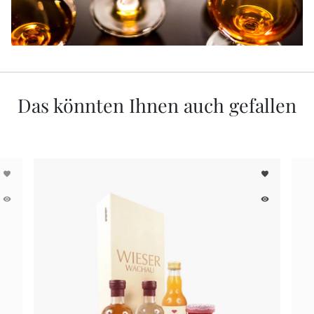
Das könnten Ihnen auch gefallen
favorite
favorite
remove_red_eye
remove_red_eye