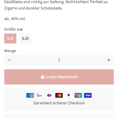
Destillates erst richtig zur Geltung. Nicht kühlen! Perfekt zu
Zigarre und dunkler Schokolade.
alc. 40% vol.
Größe:
0.5L
0.5l
0.2l
Menge
remove
add
In den Warenkorb
local_mall
Zahlungsmethoden
Garantiert sicherer Checkout