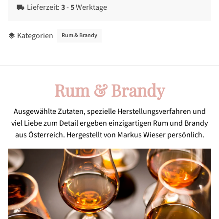
Lieferzeit:
3
-
5
Werktage
local_shipping
Kategorien
Rum & Brandy
layers
Rum & Brandy
Ausgewählte Zutaten, spezielle Herstellungsverfahren und
viel Liebe zum Detail ergeben einzigartigen Rum und Brandy
aus Österreich. Hergestellt von Markus Wieser persönlich.