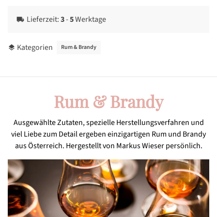
Lieferzeit:
3
-
5
Werktage
local_shipping
Kategorien
Rum & Brandy
layers
Rum & Brandy
Ausgewählte Zutaten, spezielle Herstellungsverfahren und
viel Liebe zum Detail ergeben einzigartigen Rum und Brandy
aus Österreich. Hergestellt von Markus Wieser persönlich.