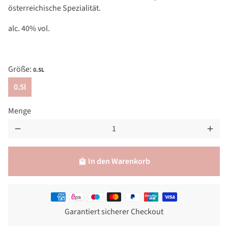
österreichische Spezialität.
alc. 40% vol.
Größe:
0.5L
0.5l
Menge
remove
add
In den Warenkorb
local_mall
Zahlungsmethoden
Garantiert sicherer Checkout