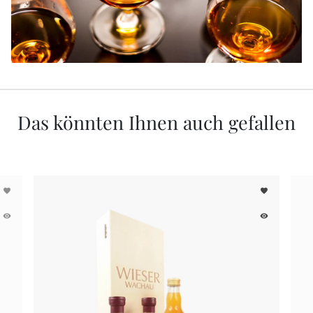
Das könnten Ihnen auch gefallen
favorite
favorite
remove_red_eye
remove_red_eye