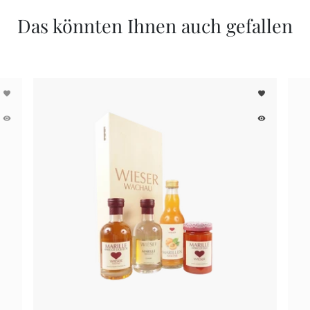
Das könnten Ihnen auch gefallen
favorite
favorite
remove_red_eye
remove_red_eye