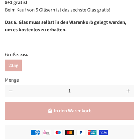
5+1 gratis!
Beim Kauf von 5 Gläsern ist das sechste Glas gratis!
Das 6. Glas muss selbst in den Warenkorb gelegt werden,
um es kostenlos zu erhalten.
Größe:
235G
235g
Menge
remove
add
In den Warenkorb
local_mall
Zahlungsmethoden