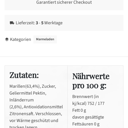
Garantiert sicherer Checkout
Lieferzeit:
3
-
5
Werktage
local_shipping
Kategorien
Marmeladen
layers
Zutaten:
Nährwerte
pro 100 g:
Marillen(63,4%), Zucker,
Geliermittel Pektin,
Brennwert (in
Inländerrum
kj/kcal) 752 / 177
(2,6%),
Antioxidationsmittel
Fett 0 g
Zitronensaft
. Verschlossen,
davon gesättigte
vor Wärme geschützt und
Fettsäuren 0 g
trocken lagern.