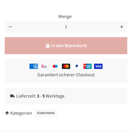
Menge
remove
add
In den Warenkorb
local_mall
Zahlungsmethoden
Garantiert sicherer Checkout
Lieferzeit:
3
-
5
Werktage
local_shipping
Kategorien
Gutscheine
layers