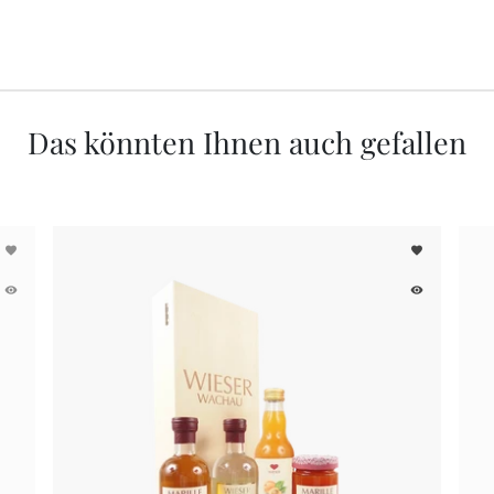
Das könnten Ihnen auch gefallen
favorite
favorite
remove_red_eye
remove_red_eye