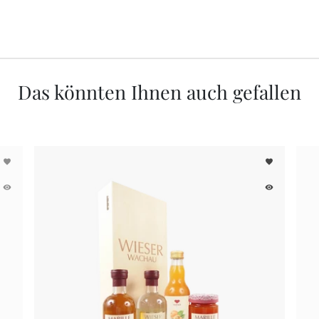
Das könnten Ihnen auch gefallen
favorite
favorite
remove_red_eye
remove_red_eye