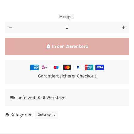
Menge
remove
add
In den Warenkorb
local_mall
Zahlungsmethoden
Garantiert sicherer Checkout
Lieferzeit:
3
-
5
Werktage
local_shipping
Kategorien
Gutscheine
layers